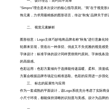
一、 设计理念：简约而不简单
“Simpro”理念是本次设计的核心指导原则。“简”在于
饰元素，力求用最精炼的图形语言，传达“秋兔”品牌关于
二、 视觉元素解析
图形创意：Logo主体巧妙地将品牌名称“秋兔”进行意象
轮廓来呈现，营造出一种亲切、俏皮又不失优雅的视觉感受
字体设计：标准字体的设计同样贯彻简约原则。字体线条流
的高级感。
色彩运用：色彩方案倾向于选择能传递温暖、柔和、浪漫或
方案会根据品牌市场定位精准选取。色彩的应用进一步强化
三、 标志的延展性与应用
作为一套成熟的平面设计，该Logo系统充分考虑了实际商
小尺寸环境，都能保持清晰的识别度与美感。设计为品牌的