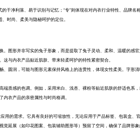
视觉形式的干净利落、易于识别与记忆；“专”则体现在对内衣行业特性、品
舒适、时尚、柔美与隐秘呵护的定位。
化转换。图形并非写实的兔子形象，而是提取了兔子灵动、柔和、温暖的感
。这与内衣产品贴近肌肤、带来轻柔呵护的特性紧密契合。
畅、圆润，可能与图形元素保持风格上的连贯性，体现女性柔美。字形清
高端质感的色调。例如，采用米白、浅杏、裸粉等贴近肌肤的舒适色系，
了内衣产品的亲密属性与时尚格调。
业应用的需求。它具有良好的可缩放性，无论应用于产品标签、包装盒、官
视觉延展（如印花图案、包装辅助图形等）预留了空间，确保了品牌形象