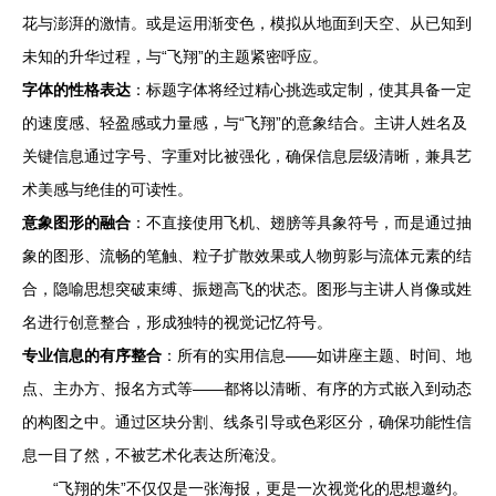
花与澎湃的激情。或是运用渐变色，模拟从地面到天空、从已知到
未知的升华过程，与“飞翔”的主题紧密呼应。
字体的性格表达
：标题字体将经过精心挑选或定制，使其具备一定
的速度感、轻盈感或力量感，与“飞翔”的意象结合。主讲人姓名及
关键信息通过字号、字重对比被强化，确保信息层级清晰，兼具艺
术美感与绝佳的可读性。
意象图形的融合
：不直接使用飞机、翅膀等具象符号，而是通过抽
象的图形、流畅的笔触、粒子扩散效果或人物剪影与流体元素的结
合，隐喻思想突破束缚、振翅高飞的状态。图形与主讲人肖像或姓
名进行创意整合，形成独特的视觉记忆符号。
专业信息的有序整合
：所有的实用信息——如讲座主题、时间、地
点、主办方、报名方式等——都将以清晰、有序的方式嵌入到动态
的构图之中。通过区块分割、线条引导或色彩区分，确保功能性信
息一目了然，不被艺术化表达所淹没。
“飞翔的朱”不仅仅是一张海报，更是一次视觉化的思想邀约。